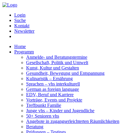
Login
Suche
Kontakt
Newsletter
Home
Programm
Anmelde- und Beratungstermine
Gesellschaft, Politik und Umwelt
Kunst, Kultur und Gestalten
Gesundheit, Bewegung und Entspannung
Kulinaristik – Ernährung
Sprachen – vhs interkulturell
German as foreign language
EDV, Beruf und Karriere
Vorträge, Events und Projekte
Treffpunkt Familie
Junge vhs – Kinder und Jugendliche
50+ Senioren vhs
Angebote in zugangserleichterten Räumlichkeiten
Beratung
Prüfungen – Testings