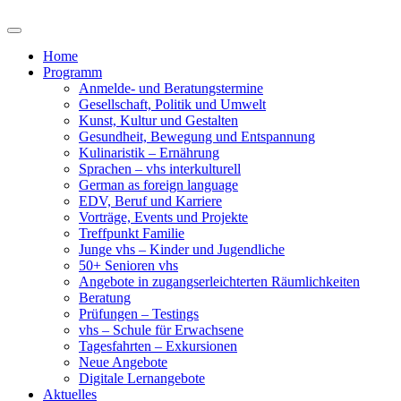
Home
Programm
Anmelde- und Beratungstermine
Gesellschaft, Politik und Umwelt
Kunst, Kultur und Gestalten
Gesundheit, Bewegung und Entspannung
Kulinaristik – Ernährung
Sprachen – vhs interkulturell
German as foreign language
EDV, Beruf und Karriere
Vorträge, Events und Projekte
Treffpunkt Familie
Junge vhs – Kinder und Jugendliche
50+ Senioren vhs
Angebote in zugangserleichterten Räumlichkeiten
Beratung
Prüfungen – Testings
vhs – Schule für Erwachsene
Tagesfahrten – Exkursionen
Neue Angebote
Digitale Lernangebote
Aktuelles