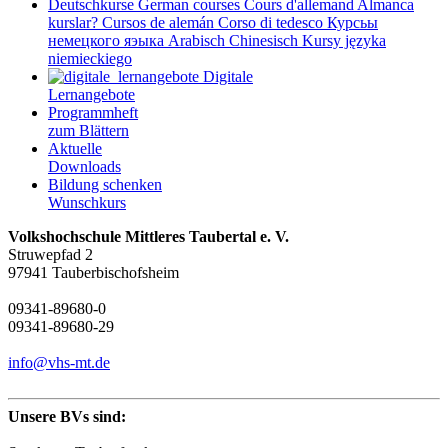
Deutschkurse
German courses
Cours d'allemand
Almanca
kurslar?
Cursos de alemán
Corso di tedesco
Курсьы
немецкого яэыка
Arabisch
Chinesisch
Kursy języka
niemieckiego
Digitale
Lernangebote
Programmheft
zum Blättern
Aktuelle
Downloads
Bildung schenken
Wunschkurs
Volkshochschule Mittleres Taubertal e. V.
Struwepfad 2
97941 Tauberbischofsheim
09341-89680-0
09341-89680-29
info@vhs-mt.de
Unsere BVs sind: