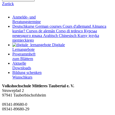
Zurück
Anmelde- und
Beratungstermine
Deutschkurse
German courses
Cours d'allemand
Almanca
kurslar?
Cursos de alemán
Corso di tedesco
Курсьы
немецкого яэыка
Arabisch
Chinesisch
Kursy języka
niemieckiego
Digitale
Lernangebote
Programmheft
zum Blättern
Aktuelle
Downloads
Bildung schenken
Wunschkurs
Volkshochschule Mittleres Taubertal e. V.
Struwepfad 2
97941 Tauberbischofsheim
09341-89680-0
09341-89680-29