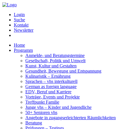
Login
Suche
Kontakt
Newsletter
Home
Programm
Anmelde- und Beratungstermine
Gesellschaft, Politik und Umwelt
Kunst, Kultur und Gestalten
Gesundheit, Bewegung und Entspannung
Kulinaristik – Ernährung
Sprachen – vhs interkulturell
German as foreign language
EDV, Beruf und Karriere
Vorträge, Events und Projekte
Treffpunkt Familie
Junge vhs – Kinder und Jugendliche
50+ Senioren vhs
Angebote in zugangserleichterten Räumlichkeiten
Beratung
Prüfungen – Testings