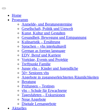
Home
Programm
Anmelde- und Beratungstermine
Gesellschaft, Politik und Umwelt
Kunst, Kultur und Gestalten
Gesundheit, Bewegung und Entspannung
Kulinaristik – Ernährung
Sprachen – vhs interkulturell
German as foreign language
EDV, Beruf und Karriere
Vorträge, Events und Projekte
Treffpunkt Familie
Junge vhs – Kinder und Jugendliche
50+ Senioren vhs
Angebote in zugangserleichterten Räumlichkeiten
Beratung
Prüfungen – Testings
vhs – Schule für Erwachsene
Tagesfahrten – Exkursionen
Neue Angebote
Digitale Lernangebote
Aktuelles