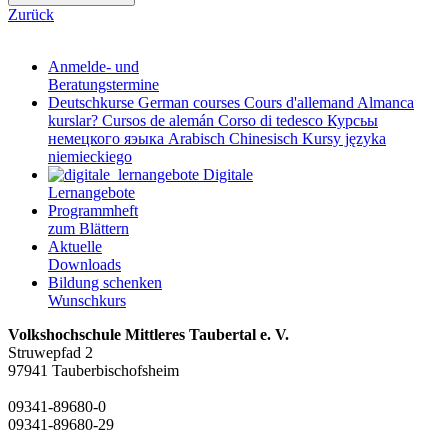
Zurück
Anmelde- und
Beratungstermine
Deutschkurse
German courses
Cours d'allemand
Almanca
kurslar?
Cursos de alemán
Corso di tedesco
Курсьы
немецкого яэыка
Arabisch
Chinesisch
Kursy języka
niemieckiego
Digitale
Lernangebote
Programmheft
zum Blättern
Aktuelle
Downloads
Bildung schenken
Wunschkurs
Volkshochschule Mittleres Taubertal e. V.
Struwepfad 2
97941 Tauberbischofsheim
09341-89680-0
09341-89680-29