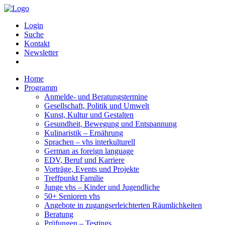
Login
Suche
Kontakt
Newsletter
Home
Programm
Anmelde- und Beratungstermine
Gesellschaft, Politik und Umwelt
Kunst, Kultur und Gestalten
Gesundheit, Bewegung und Entspannung
Kulinaristik – Ernährung
Sprachen – vhs interkulturell
German as foreign language
EDV, Beruf und Karriere
Vorträge, Events und Projekte
Treffpunkt Familie
Junge vhs – Kinder und Jugendliche
50+ Senioren vhs
Angebote in zugangserleichterten Räumlichkeiten
Beratung
Prüfungen – Testings