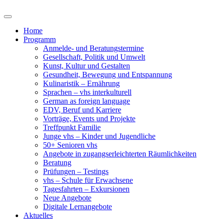
Home
Programm
Anmelde- und Beratungstermine
Gesellschaft, Politik und Umwelt
Kunst, Kultur und Gestalten
Gesundheit, Bewegung und Entspannung
Kulinaristik – Ernährung
Sprachen – vhs interkulturell
German as foreign language
EDV, Beruf und Karriere
Vorträge, Events und Projekte
Treffpunkt Familie
Junge vhs – Kinder und Jugendliche
50+ Senioren vhs
Angebote in zugangserleichterten Räumlichkeiten
Beratung
Prüfungen – Testings
vhs – Schule für Erwachsene
Tagesfahrten – Exkursionen
Neue Angebote
Digitale Lernangebote
Aktuelles