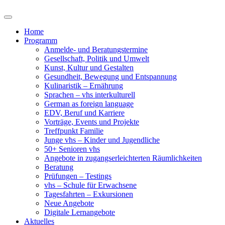
Home
Programm
Anmelde- und Beratungstermine
Gesellschaft, Politik und Umwelt
Kunst, Kultur und Gestalten
Gesundheit, Bewegung und Entspannung
Kulinaristik – Ernährung
Sprachen – vhs interkulturell
German as foreign language
EDV, Beruf und Karriere
Vorträge, Events und Projekte
Treffpunkt Familie
Junge vhs – Kinder und Jugendliche
50+ Senioren vhs
Angebote in zugangserleichterten Räumlichkeiten
Beratung
Prüfungen – Testings
vhs – Schule für Erwachsene
Tagesfahrten – Exkursionen
Neue Angebote
Digitale Lernangebote
Aktuelles