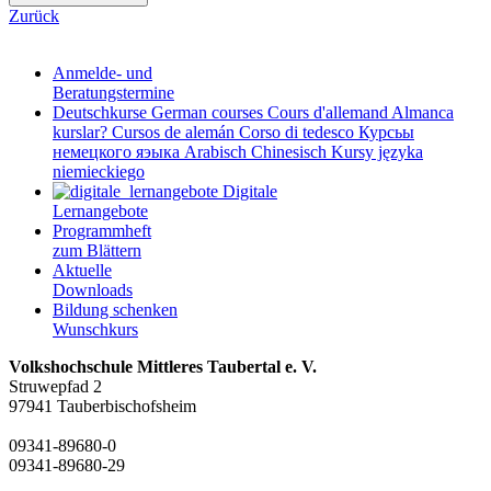
Zurück
Anmelde- und
Beratungstermine
Deutschkurse
German courses
Cours d'allemand
Almanca
kurslar?
Cursos de alemán
Corso di tedesco
Курсьы
немецкого яэыка
Arabisch
Chinesisch
Kursy języka
niemieckiego
Digitale
Lernangebote
Programmheft
zum Blättern
Aktuelle
Downloads
Bildung schenken
Wunschkurs
Volkshochschule Mittleres Taubertal e. V.
Struwepfad 2
97941 Tauberbischofsheim
09341-89680-0
09341-89680-29