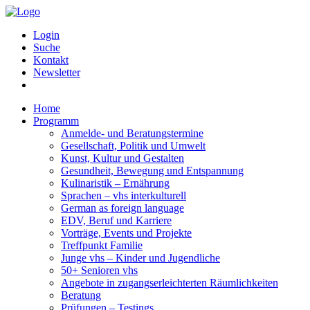
Login
Suche
Kontakt
Newsletter
Home
Programm
Anmelde- und Beratungstermine
Gesellschaft, Politik und Umwelt
Kunst, Kultur und Gestalten
Gesundheit, Bewegung und Entspannung
Kulinaristik – Ernährung
Sprachen – vhs interkulturell
German as foreign language
EDV, Beruf und Karriere
Vorträge, Events und Projekte
Treffpunkt Familie
Junge vhs – Kinder und Jugendliche
50+ Senioren vhs
Angebote in zugangserleichterten Räumlichkeiten
Beratung
Prüfungen – Testings