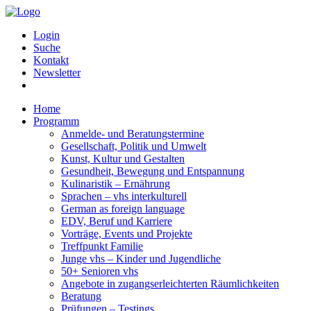
Login
Suche
Kontakt
Newsletter
Home
Programm
Anmelde- und Beratungstermine
Gesellschaft, Politik und Umwelt
Kunst, Kultur und Gestalten
Gesundheit, Bewegung und Entspannung
Kulinaristik – Ernährung
Sprachen – vhs interkulturell
German as foreign language
EDV, Beruf und Karriere
Vorträge, Events und Projekte
Treffpunkt Familie
Junge vhs – Kinder und Jugendliche
50+ Senioren vhs
Angebote in zugangserleichterten Räumlichkeiten
Beratung
Prüfungen – Testings