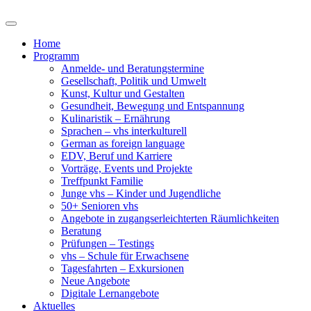
Home
Programm
Anmelde- und Beratungstermine
Gesellschaft, Politik und Umwelt
Kunst, Kultur und Gestalten
Gesundheit, Bewegung und Entspannung
Kulinaristik – Ernährung
Sprachen – vhs interkulturell
German as foreign language
EDV, Beruf und Karriere
Vorträge, Events und Projekte
Treffpunkt Familie
Junge vhs – Kinder und Jugendliche
50+ Senioren vhs
Angebote in zugangserleichterten Räumlichkeiten
Beratung
Prüfungen – Testings
vhs – Schule für Erwachsene
Tagesfahrten – Exkursionen
Neue Angebote
Digitale Lernangebote
Aktuelles