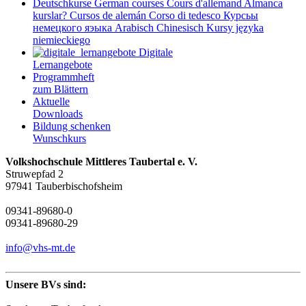
Deutschkurse
German courses
Cours d'allemand
Almanca
kurslar?
Cursos de alemán
Corso di tedesco
Курсьы
немецкого яэыка
Arabisch
Chinesisch
Kursy języka
niemieckiego
Digitale
Lernangebote
Programmheft
zum Blättern
Aktuelle
Downloads
Bildung schenken
Wunschkurs
Volkshochschule Mittleres Taubertal e. V.
Struwepfad 2
97941 Tauberbischofsheim
09341-89680-0
09341-89680-29
info@vhs-mt.de
Unsere BVs sind: