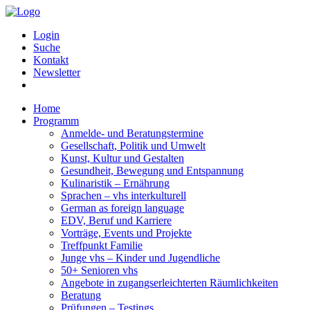
Login
Suche
Kontakt
Newsletter
Home
Programm
Anmelde- und Beratungstermine
Gesellschaft, Politik und Umwelt
Kunst, Kultur und Gestalten
Gesundheit, Bewegung und Entspannung
Kulinaristik – Ernährung
Sprachen – vhs interkulturell
German as foreign language
EDV, Beruf und Karriere
Vorträge, Events und Projekte
Treffpunkt Familie
Junge vhs – Kinder und Jugendliche
50+ Senioren vhs
Angebote in zugangserleichterten Räumlichkeiten
Beratung
Prüfungen – Testings