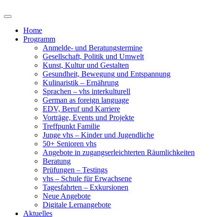
Home
Programm
Anmelde- und Beratungstermine
Gesellschaft, Politik und Umwelt
Kunst, Kultur und Gestalten
Gesundheit, Bewegung und Entspannung
Kulinaristik – Ernährung
Sprachen – vhs interkulturell
German as foreign language
EDV, Beruf und Karriere
Vorträge, Events und Projekte
Treffpunkt Familie
Junge vhs – Kinder und Jugendliche
50+ Senioren vhs
Angebote in zugangserleichterten Räumlichkeiten
Beratung
Prüfungen – Testings
vhs – Schule für Erwachsene
Tagesfahrten – Exkursionen
Neue Angebote
Digitale Lernangebote
Aktuelles