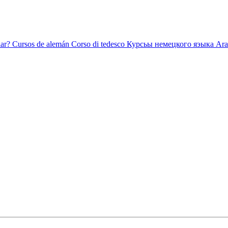
ar?
Cursos de alemán
Corso di tedesco
Курсьы немецкого яэыка
Ara