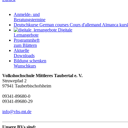
Anmelde- und
Beratungstermine
Deutschkurse
German courses
Cours d'allemand
Almanca kursl
Digitale
Lernangebote
Programmheft
zum Blättern
Aktuelle
Downloads
Bildung schenken
Wunschkurs
Volkshochschule Mittleres Taubertal e. V.
Struwepfad 2
97941 Tauberbischofsheim
09341-89680-0
09341-89680-29
info@vhs-mt.de
Unsere BVs sind: