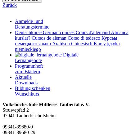
Zurück
Anmelde- und
Beratungstermine
Deutschkurse
German courses
Cours d'allemand
Almanca
kurslar?
Cursos de alemán
Corso di tedesco
Курсьы
немецкого яэыка
Arabisch
Chinesisch
Kursy języka
niemieckiego
Digitale
Lernangebote
Programmheft
zum Blättern
Aktuelle
Downloads
Bildung schenken
Wunschkurs
Volkshochschule Mittleres Taubertal e. V.
Struwepfad 2
97941 Tauberbischofsheim
09341-89680-0
09341-89680-29