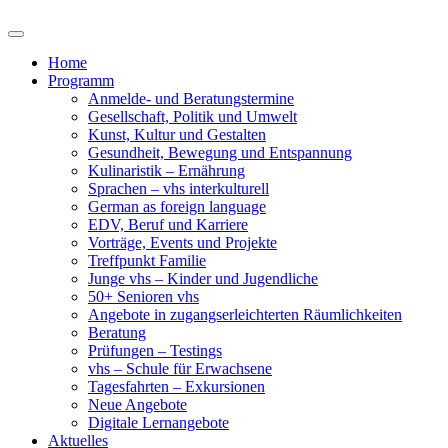
Home
Programm
Anmelde- und Beratungstermine
Gesellschaft, Politik und Umwelt
Kunst, Kultur und Gestalten
Gesundheit, Bewegung und Entspannung
Kulinaristik – Ernährung
Sprachen – vhs interkulturell
German as foreign language
EDV, Beruf und Karriere
Vorträge, Events und Projekte
Treffpunkt Familie
Junge vhs – Kinder und Jugendliche
50+ Senioren vhs
Angebote in zugangserleichterten Räumlichkeiten
Beratung
Prüfungen – Testings
vhs – Schule für Erwachsene
Tagesfahrten – Exkursionen
Neue Angebote
Digitale Lernangebote
Aktuelles