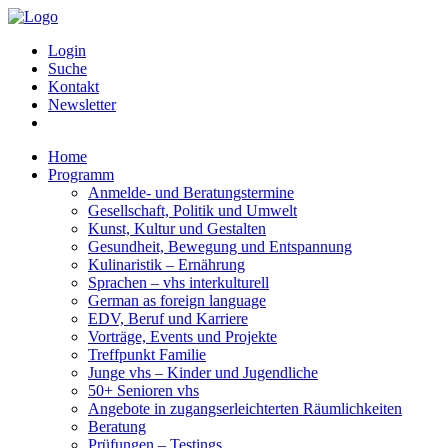
Login
Suche
Kontakt
Newsletter
Home
Programm
Anmelde- und Beratungstermine
Gesellschaft, Politik und Umwelt
Kunst, Kultur und Gestalten
Gesundheit, Bewegung und Entspannung
Kulinaristik – Ernährung
Sprachen – vhs interkulturell
German as foreign language
EDV, Beruf und Karriere
Vorträge, Events und Projekte
Treffpunkt Familie
Junge vhs – Kinder und Jugendliche
50+ Senioren vhs
Angebote in zugangserleichterten Räumlichkeiten
Beratung
Prüfungen – Testings