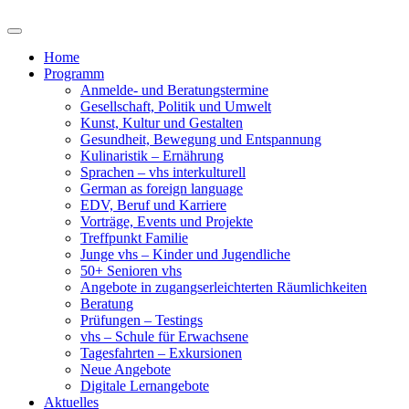
Home
Programm
Anmelde- und Beratungstermine
Gesellschaft, Politik und Umwelt
Kunst, Kultur und Gestalten
Gesundheit, Bewegung und Entspannung
Kulinaristik – Ernährung
Sprachen – vhs interkulturell
German as foreign language
EDV, Beruf und Karriere
Vorträge, Events und Projekte
Treffpunkt Familie
Junge vhs – Kinder und Jugendliche
50+ Senioren vhs
Angebote in zugangserleichterten Räumlichkeiten
Beratung
Prüfungen – Testings
vhs – Schule für Erwachsene
Tagesfahrten – Exkursionen
Neue Angebote
Digitale Lernangebote
Aktuelles