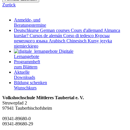
Zurück
Anmelde- und
Beratungstermine
Deutschkurse
German courses
Cours d'allemand
Almanca
kurslar?
Cursos de alemán
Corso di tedesco
Курсьы
немецкого яэыка
Arabisch
Chinesisch
Kursy języka
niemieckiego
Digitale
Lernangebote
Programmheft
zum Blättern
Aktuelle
Downloads
Bildung schenken
Wunschkurs
Volkshochschule Mittleres Taubertal e. V.
Struwepfad 2
97941 Tauberbischofsheim
09341-89680-0
09341-89680-29