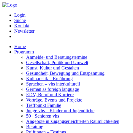
Login
Suche
Kontakt
Newsletter
Home
Programm
Anmelde- und Beratungstermine
Gesellschaft, Politik und Umwelt
Kunst, Kultur und Gestalten
Gesundheit, Bewegung und Entspannung
Kulinaristik – Ernährung
Sprachen – vhs interkulturell
German as foreign language
EDV, Beruf und Karriere
Vorträge, Events und Projekte
Treffpunkt Familie
Junge vhs – Kinder und Jugendliche
50+ Senioren vhs
Angebote in zugangserleichterten Räumlichkeiten
Beratung
Prüfungen – Testings