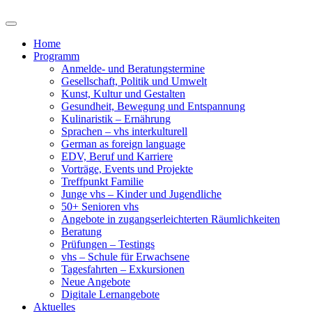
Home
Programm
Anmelde- und Beratungstermine
Gesellschaft, Politik und Umwelt
Kunst, Kultur und Gestalten
Gesundheit, Bewegung und Entspannung
Kulinaristik – Ernährung
Sprachen – vhs interkulturell
German as foreign language
EDV, Beruf und Karriere
Vorträge, Events und Projekte
Treffpunkt Familie
Junge vhs – Kinder und Jugendliche
50+ Senioren vhs
Angebote in zugangserleichterten Räumlichkeiten
Beratung
Prüfungen – Testings
vhs – Schule für Erwachsene
Tagesfahrten – Exkursionen
Neue Angebote
Digitale Lernangebote
Aktuelles