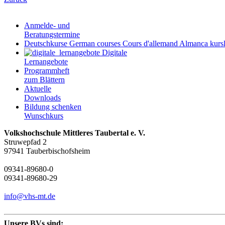
Anmelde- und
Beratungstermine
Deutschkurse
German courses
Cours d'allemand
Almanca kursl
Digitale
Lernangebote
Programmheft
zum Blättern
Aktuelle
Downloads
Bildung schenken
Wunschkurs
Volkshochschule Mittleres Taubertal e. V.
Struwepfad 2
97941 Tauberbischofsheim
09341-89680-0
09341-89680-29
info@vhs-mt.de
Unsere BVs sind: