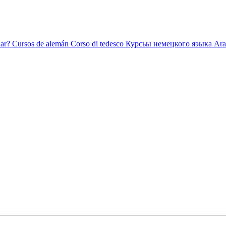
ar?
Cursos de alemán
Corso di tedesco
Курсьы немецкого яэыка
Ara