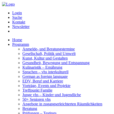
Login
Suche
Kontakt
Newsletter
Home
Programm
Anmelde- und Beratungstermine
Gesellschaft, Politik und Umwelt
Kunst, Kultur und Gestalten
Gesundheit, Bewegung und Entspannung
Kulinaristik – Ernährung
Sprachen – vhs interkulturell
German as foreign language
EDV, Beruf und Karriere
Vorträge, Events und Projekte
Treffpunkt Familie
Junge vhs – Kinder und Jugendliche
50+ Senioren vhs
Angebote in zugangserleichterten Räumlichkeiten
Beratung
Prüfungen – Testings