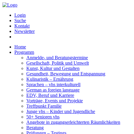
Login
Suche
Kontakt
Newsletter
Home
Programm
Anmelde- und Beratungstermine
Gesellschaft, Politik und Umwelt
Kunst, Kultur und Gestalten
Gesundheit, Bewegung und Entspannung
Kulinaristik – Ernährung
Sprachen – vhs interkulturell
German as foreign language
EDV, Beruf und Karriere
Vorträge, Events und Projekte
Treffpunkt Familie
Junge vhs – Kinder und Jugendliche
50+ Senioren vhs
Angebote in zugangserleichterten Räumlichkeiten
Beratung
Prüfungen – Testings