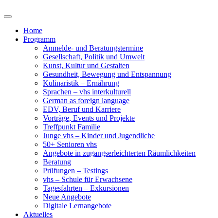
Home
Programm
Anmelde- und Beratungstermine
Gesellschaft, Politik und Umwelt
Kunst, Kultur und Gestalten
Gesundheit, Bewegung und Entspannung
Kulinaristik – Ernährung
Sprachen – vhs interkulturell
German as foreign language
EDV, Beruf und Karriere
Vorträge, Events und Projekte
Treffpunkt Familie
Junge vhs – Kinder und Jugendliche
50+ Senioren vhs
Angebote in zugangserleichterten Räumlichkeiten
Beratung
Prüfungen – Testings
vhs – Schule für Erwachsene
Tagesfahrten – Exkursionen
Neue Angebote
Digitale Lernangebote
Aktuelles