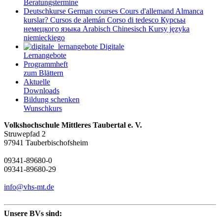
Beratungstermine
Deutschkurse
German courses
Cours d'allemand
Almanca
kurslar?
Cursos de alemán
Corso di tedesco
Курсьы
немецкого яэыка
Arabisch
Chinesisch
Kursy języka
niemieckiego
Digitale
Lernangebote
Programmheft
zum Blättern
Aktuelle
Downloads
Bildung schenken
Wunschkurs
Volkshochschule Mittleres Taubertal e. V.
Struwepfad 2
97941 Tauberbischofsheim
09341-89680-0
09341-89680-29
info@vhs-mt.de
Unsere BVs sind: