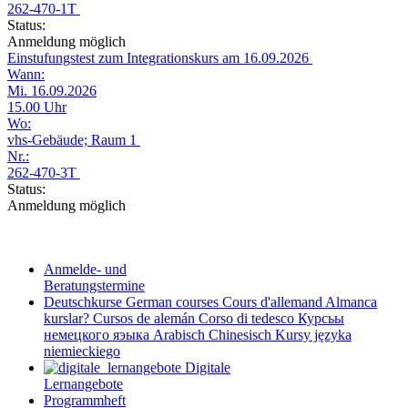
262-470-1T
Status:
Anmeldung möglich
Einstufungstest zum Integrationskurs am 16.09.2026
Wann:
Mi. 16.09.2026
15.00 Uhr
Wo:
vhs-Gebäude; Raum 1
Nr.:
262-470-3T
Status:
Anmeldung möglich
Anmelde- und
Beratungstermine
Deutschkurse
German courses
Cours d'allemand
Almanca
kurslar?
Cursos de alemán
Corso di tedesco
Курсьы
немецкого яэыка
Arabisch
Chinesisch
Kursy języka
niemieckiego
Digitale
Lernangebote
Programmheft