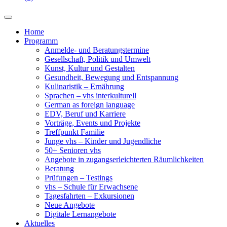
Home
Programm
Anmelde- und Beratungstermine
Gesellschaft, Politik und Umwelt
Kunst, Kultur und Gestalten
Gesundheit, Bewegung und Entspannung
Kulinaristik – Ernährung
Sprachen – vhs interkulturell
German as foreign language
EDV, Beruf und Karriere
Vorträge, Events und Projekte
Treffpunkt Familie
Junge vhs – Kinder und Jugendliche
50+ Senioren vhs
Angebote in zugangserleichterten Räumlichkeiten
Beratung
Prüfungen – Testings
vhs – Schule für Erwachsene
Tagesfahrten – Exkursionen
Neue Angebote
Digitale Lernangebote
Aktuelles