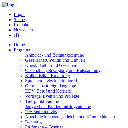
Login
Suche
Kontakt
Newsletter
(1)
Home
Programm
Anmelde- und Beratungstermine
Gesellschaft, Politik und Umwelt
Kunst, Kultur und Gestalten
Gesundheit, Bewegung und Entspannung
Kulinaristik – Ernährung
Sprachen – vhs interkulturell
German as foreign language
EDV, Beruf und Karriere
Vorträge, Events und Projekte
Treffpunkt Familie
Junge vhs – Kinder und Jugendliche
50+ Senioren vhs
Angebote in zugangserleichterten Räumlichkeiten
Beratung
Prüfungen – Testings