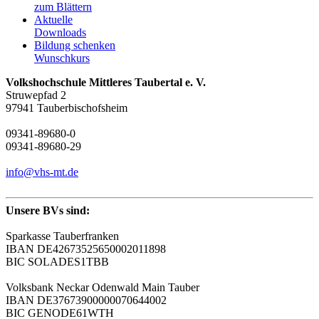
zum Blättern
Aktuelle
Downloads
Bildung schenken
Wunschkurs
Volkshochschule Mittleres Taubertal e. V.
Struwepfad 2
97941 Tauberbischofsheim
09341-89680-0
09341-89680-29
info@vhs-mt.de
Unsere BVs sind:
Sparkasse Tauberfranken
IBAN DE42673525650002011898
BIC SOLADES1TBB
Volksbank Neckar Odenwald Main Tauber
IBAN DE37673900000070644002
BIC GENODE61WTH