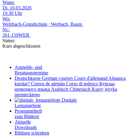
Wann:
Di. 10.03.2026
19.30 Uhr
Wo:
Welzbach-Grundschule ; Werbach, Raum
Nr.:
261-159WER
Status:
Kurs abgeschlossen
Anmelde- und
Beratungstermine
Deutschkurse
German courses
Cours d'allemand
Almanca
kurslar?
Cursos de alemán
Corso di tedesco
Курсьы
немецкого яэыка
Arabisch
Chinesisch
Kursy języka
niemieckiego
Digitale
Lernangebote
Programmheft
zum Blättern
Aktuelle
Downloads
Bildung schenken