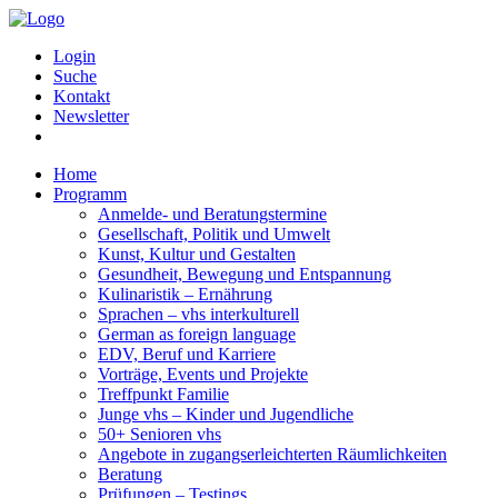
Login
Suche
Kontakt
Newsletter
Home
Programm
Anmelde- und Beratungstermine
Gesellschaft, Politik und Umwelt
Kunst, Kultur und Gestalten
Gesundheit, Bewegung und Entspannung
Kulinaristik – Ernährung
Sprachen – vhs interkulturell
German as foreign language
EDV, Beruf und Karriere
Vorträge, Events und Projekte
Treffpunkt Familie
Junge vhs – Kinder und Jugendliche
50+ Senioren vhs
Angebote in zugangserleichterten Räumlichkeiten
Beratung
Prüfungen – Testings