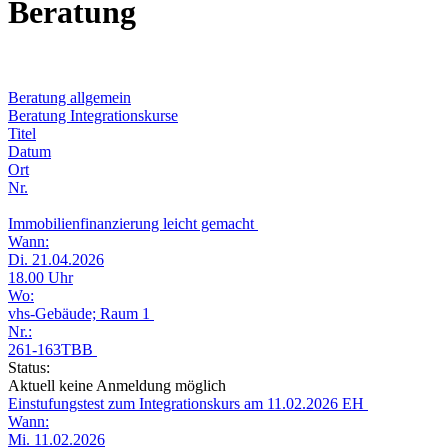
Beratung
Beratung allgemein
Beratung Integrationskurse
Titel
Datum
Ort
Nr.
Immobilienfinanzierung leicht gemacht
Wann:
Di. 21.04.2026
18.00 Uhr
Wo:
vhs-Gebäude; Raum 1
Nr.:
261-163TBB
Status:
Aktuell keine Anmeldung möglich
Einstufungstest zum Integrationskurs am 11.02.2026 EH
Wann:
Mi. 11.02.2026