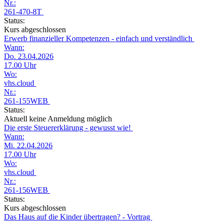
Nr.:
261-470-8T
Status:
Kurs abgeschlossen
Erwerb finanzieller Kompetenzen - einfach und verständlich
Wann:
Do. 23.04.2026
17.00 Uhr
Wo:
vhs.cloud
Nr.:
261-155WEB
Status:
Aktuell keine Anmeldung möglich
Die erste Steuererklärung - gewusst wie!
Wann:
Mi. 22.04.2026
17.00 Uhr
Wo:
vhs.cloud
Nr.:
261-156WEB
Status:
Kurs abgeschlossen
Das Haus auf die Kinder übertragen? - Vortrag