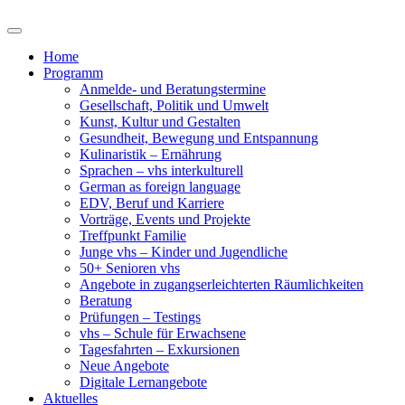
Home
Programm
Anmelde- und Beratungstermine
Gesellschaft, Politik und Umwelt
Kunst, Kultur und Gestalten
Gesundheit, Bewegung und Entspannung
Kulinaristik – Ernährung
Sprachen – vhs interkulturell
German as foreign language
EDV, Beruf und Karriere
Vorträge, Events und Projekte
Treffpunkt Familie
Junge vhs – Kinder und Jugendliche
50+ Senioren vhs
Angebote in zugangserleichterten Räumlichkeiten
Beratung
Prüfungen – Testings
vhs – Schule für Erwachsene
Tagesfahrten – Exkursionen
Neue Angebote
Digitale Lernangebote
Aktuelles