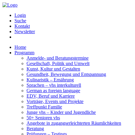
Login
Suche
Kontakt
Newsletter
Home
Programm
Anmelde- und Beratungstermine
Gesellschaft, Politik und Umwelt
Kunst, Kultur und Gestalten
Gesundheit, Bewegung und Entspannung
Kulinaristik – Ernährung
Sprachen – vhs interkulturell
German as foreign language
EDV, Beruf und Karriere
Vorträge, Events und Projekte
Treffpunkt Familie
Junge vhs – Kinder und Jugendliche
50+ Senioren vhs
Angebote in zugangserleichterten Räumlichkeiten
Beratung
Prüfungen – Testings