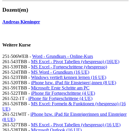
Dozent(en)
Andreas Kieninger
Weitere Kurse
251-506WEB -
Word - Grundkurs - Online-Kurs
261-543TBB -
MS Excel - Pivot Tabellen (vhespresso) (16UE)
261-539TBB -
MS Excel - Fortgeschrittene (vhespresso)
261-524TBB -
MS Word - Grundkurs (16 UE)
261-523TBB -
Windows vertieft kennen lernen (16 UE)
261-520TBB -
iPhone bzw. iPad für Einsteiger/-innen (8 UE)
261-591TBB -
Microsoft: Erste Schritte am PC
261-522TBB -
iPhone für Fortgeschrittene (4 UE)
261-522-1T -
iPhone für Fortgeschrittene (4 UE)
261-526TBB -
MS Excel: Formeln & Funktionen (vhespresso) (16
UE)
261-521WIT -
iPhone bzw. iPad für Einsteigerinnen und Einsteiger
(8 UE)
261-527TBB -
MS Excel - Pivot Tabellen (vhespresso) (16 UE)
261-528TBB -
Microsoft Outlook (16 UE)