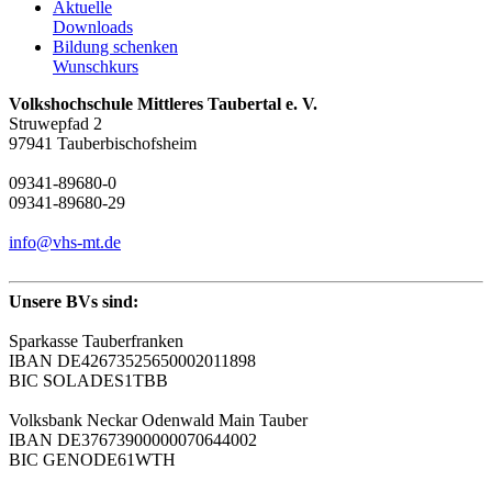
Aktuelle
Downloads
Bildung schenken
Wunschkurs
Volkshochschule Mittleres Taubertal e. V.
Struwepfad 2
97941 Tauberbischofsheim
09341-89680-0
09341-89680-29
info@vhs-mt.de
Unsere BVs sind:
Sparkasse Tauberfranken
IBAN DE42673525650002011898
BIC SOLADES1TBB
Volksbank Neckar Odenwald Main Tauber
IBAN DE37673900000070644002
BIC GENODE61WTH