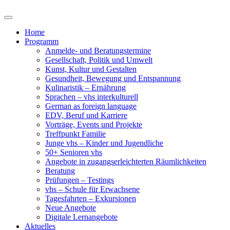
Home
Programm
Anmelde- und Beratungstermine
Gesellschaft, Politik und Umwelt
Kunst, Kultur und Gestalten
Gesundheit, Bewegung und Entspannung
Kulinaristik – Ernährung
Sprachen – vhs interkulturell
German as foreign language
EDV, Beruf und Karriere
Vorträge, Events und Projekte
Treffpunkt Familie
Junge vhs – Kinder und Jugendliche
50+ Senioren vhs
Angebote in zugangserleichterten Räumlichkeiten
Beratung
Prüfungen – Testings
vhs – Schule für Erwachsene
Tagesfahrten – Exkursionen
Neue Angebote
Digitale Lernangebote
Aktuelles