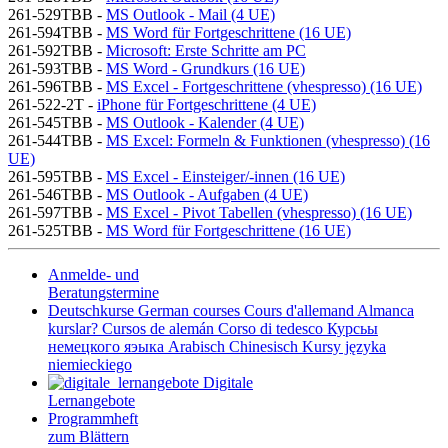
261-529TBB -
MS Outlook - Mail (4 UE)
261-594TBB -
MS Word für Fortgeschrittene (16 UE)
261-592TBB -
Microsoft: Erste Schritte am PC
261-593TBB -
MS Word - Grundkurs (16 UE)
261-596TBB -
MS Excel - Fortgeschrittene (vhespresso) (16 UE)
261-522-2T -
iPhone für Fortgeschrittene (4 UE)
261-545TBB -
MS Outlook - Kalender (4 UE)
261-544TBB -
MS Excel: Formeln & Funktionen (vhespresso) (16
UE)
261-595TBB -
MS Excel - Einsteiger/-innen (16 UE)
261-546TBB -
MS Outlook - Aufgaben (4 UE)
261-597TBB -
MS Excel - Pivot Tabellen (vhespresso) (16 UE)
261-525TBB -
MS Word für Fortgeschrittene (16 UE)
Anmelde- und
Beratungstermine
Deutschkurse
German courses
Cours d'allemand
Almanca
kurslar?
Cursos de alemán
Corso di tedesco
Курсьы
немецкого яэыка
Arabisch
Chinesisch
Kursy języka
niemieckiego
Digitale
Lernangebote
Programmheft
zum Blättern