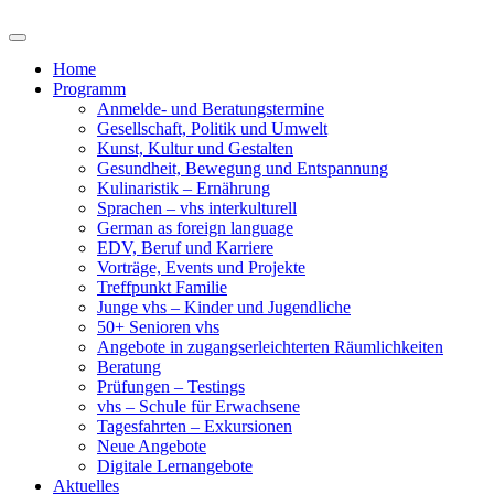
Home
Programm
Anmelde- und Beratungstermine
Gesellschaft, Politik und Umwelt
Kunst, Kultur und Gestalten
Gesundheit, Bewegung und Entspannung
Kulinaristik – Ernährung
Sprachen – vhs interkulturell
German as foreign language
EDV, Beruf und Karriere
Vorträge, Events und Projekte
Treffpunkt Familie
Junge vhs – Kinder und Jugendliche
50+ Senioren vhs
Angebote in zugangserleichterten Räumlichkeiten
Beratung
Prüfungen – Testings
vhs – Schule für Erwachsene
Tagesfahrten – Exkursionen
Neue Angebote
Digitale Lernangebote
Aktuelles