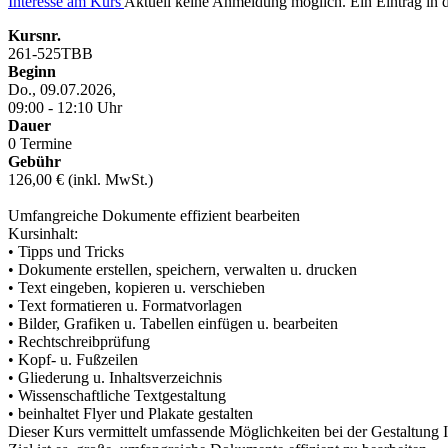
Interesse am Kurs
Aktuell keine Anmeldung möglich. Ein Eintrag in di
Kursnr.
261-525TBB
Beginn
Do., 09.07.2026,
09:00 - 12:10 Uhr
Dauer
0 Termine
Gebühr
126,00 € (inkl. MwSt.)
Umfangreiche Dokumente effizient bearbeiten
Kursinhalt:
• Tipps und Tricks
• Dokumente erstellen, speichern, verwalten u. drucken
• Text eingeben, kopieren u. verschieben
• Text formatieren u. Formatvorlagen
• Bilder, Grafiken u. Tabellen einfügen u. bearbeiten
• Rechtschreibprüfung
• Kopf- u. Fußzeilen
• Gliederung u. Inhaltsverzeichnis
• Wissenschaftliche Textgestaltung
• beinhaltet Flyer und Plakate gestalten
Dieser Kurs vermittelt umfassende Möglichkeiten bei der Gestaltung