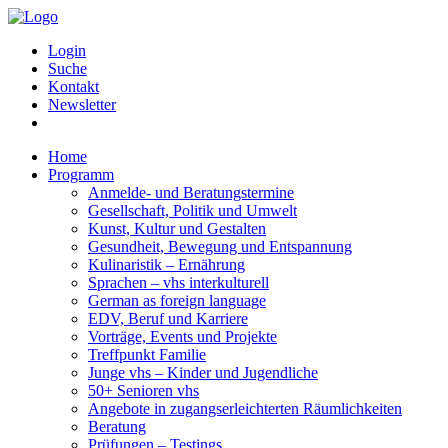
Login
Suche
Kontakt
Newsletter
Home
Programm
Anmelde- und Beratungstermine
Gesellschaft, Politik und Umwelt
Kunst, Kultur und Gestalten
Gesundheit, Bewegung und Entspannung
Kulinaristik – Ernährung
Sprachen – vhs interkulturell
German as foreign language
EDV, Beruf und Karriere
Vorträge, Events und Projekte
Treffpunkt Familie
Junge vhs – Kinder und Jugendliche
50+ Senioren vhs
Angebote in zugangserleichterten Räumlichkeiten
Beratung
Prüfungen – Testings