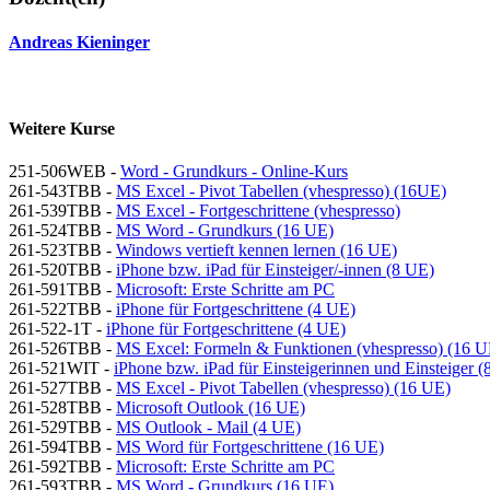
Andreas Kieninger
Weitere Kurse
251-506WEB -
Word - Grundkurs - Online-Kurs
261-543TBB -
MS Excel - Pivot Tabellen (vhespresso) (16UE)
261-539TBB -
MS Excel - Fortgeschrittene (vhespresso)
261-524TBB -
MS Word - Grundkurs (16 UE)
261-523TBB -
Windows vertieft kennen lernen (16 UE)
261-520TBB -
iPhone bzw. iPad für Einsteiger/-innen (8 UE)
261-591TBB -
Microsoft: Erste Schritte am PC
261-522TBB -
iPhone für Fortgeschrittene (4 UE)
261-522-1T -
iPhone für Fortgeschrittene (4 UE)
261-526TBB -
MS Excel: Formeln & Funktionen (vhespresso) (16 U
261-521WIT -
iPhone bzw. iPad für Einsteigerinnen und Einsteiger 
261-527TBB -
MS Excel - Pivot Tabellen (vhespresso) (16 UE)
261-528TBB -
Microsoft Outlook (16 UE)
261-529TBB -
MS Outlook - Mail (4 UE)
261-594TBB -
MS Word für Fortgeschrittene (16 UE)
261-592TBB -
Microsoft: Erste Schritte am PC
261-593TBB -
MS Word - Grundkurs (16 UE)