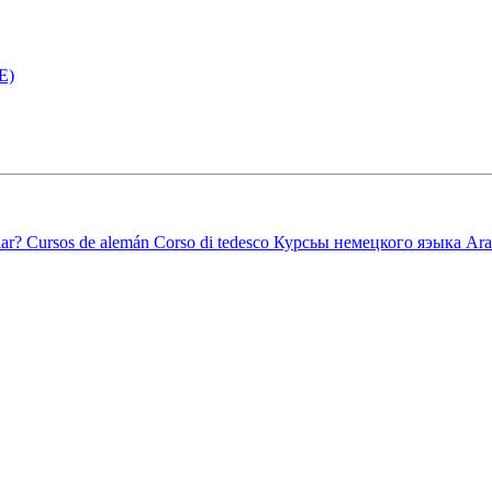
E)
ar?
Cursos de alemán
Corso di tedesco
Курсьы немецкого яэыка
Ara