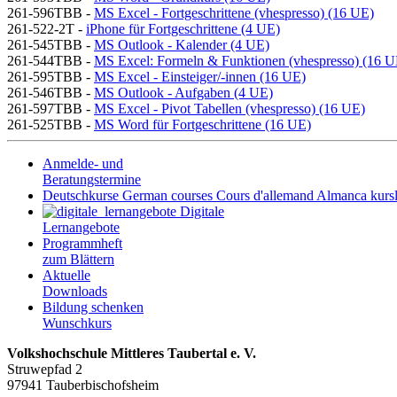
261-596TBB -
MS Excel - Fortgeschrittene (vhespresso) (16 UE)
261-522-2T -
iPhone für Fortgeschrittene (4 UE)
261-545TBB -
MS Outlook - Kalender (4 UE)
261-544TBB -
MS Excel: Formeln & Funktionen (vhespresso) (16 U
261-595TBB -
MS Excel - Einsteiger/-innen (16 UE)
261-546TBB -
MS Outlook - Aufgaben (4 UE)
261-597TBB -
MS Excel - Pivot Tabellen (vhespresso) (16 UE)
261-525TBB -
MS Word für Fortgeschrittene (16 UE)
Anmelde- und
Beratungstermine
Deutschkurse
German courses
Cours d'allemand
Almanca kursl
Digitale
Lernangebote
Programmheft
zum Blättern
Aktuelle
Downloads
Bildung schenken
Wunschkurs
Volkshochschule Mittleres Taubertal e. V.
Struwepfad 2
97941 Tauberbischofsheim