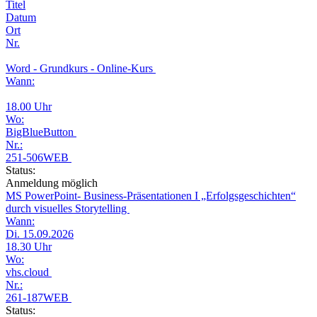
Titel
Datum
Ort
Nr.
Word - Grundkurs - Online-Kurs
Wann:
18.00 Uhr
Wo:
BigBlueButton
Nr.:
251-506WEB
Status:
Anmeldung möglich
MS PowerPoint- Business-Präsentationen I „Erfolgsgeschichten“
durch visuelles Storytelling
Wann:
Di. 15.09.2026
18.30 Uhr
Wo:
vhs.cloud
Nr.:
261-187WEB
Status: