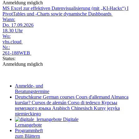
Anmeldung möglich
MS Excel zur effektiven Datenvisualisierung (mit „KI-Hacks“) I
PivotTables und -Charts sowie dynamische Dashboards
Wann:
Do. 17.09.2026
18.30 Uhr
Wo:
vhs.cloud
Nr.:
261-188WEB
Status:
Anmeldung möglich
Anmelde- und
Beratungstermine
Deutschkurse
German courses
Cours d'allemand
Almanca
kurslar?
Cursos de alemán
Corso di tedesco
Курсьы
немецкого яэыка
Arabisch
Chinesisch
Kursy języka
niemieckiego
Digitale
Lernangebote
Programmheft
zum Blättern