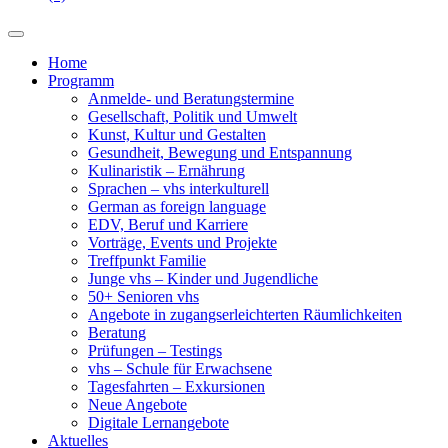
Home
Programm
Anmelde- und Beratungstermine
Gesellschaft, Politik und Umwelt
Kunst, Kultur und Gestalten
Gesundheit, Bewegung und Entspannung
Kulinaristik – Ernährung
Sprachen – vhs interkulturell
German as foreign language
EDV, Beruf und Karriere
Vorträge, Events und Projekte
Treffpunkt Familie
Junge vhs – Kinder und Jugendliche
50+ Senioren vhs
Angebote in zugangserleichterten Räumlichkeiten
Beratung
Prüfungen – Testings
vhs – Schule für Erwachsene
Tagesfahrten – Exkursionen
Neue Angebote
Digitale Lernangebote
Aktuelles