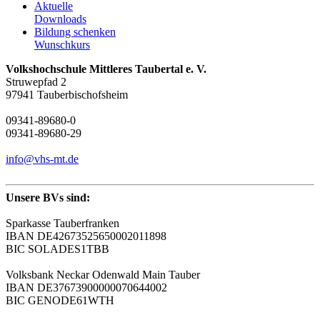
Aktuelle
Downloads
Bildung schenken
Wunschkurs
Volkshochschule Mittleres Taubertal e. V.
Struwepfad 2
97941 Tauberbischofsheim
09341-89680-0
09341-89680-29
info@vhs-mt.de
Unsere BVs sind:
Sparkasse Tauberfranken
IBAN DE42673525650002011898
BIC SOLADES1TBB
Volksbank Neckar Odenwald Main Tauber
IBAN DE37673900000070644002
BIC GENODE61WTH