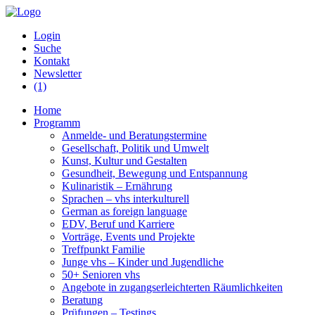
Login
Suche
Kontakt
Newsletter
(1)
Home
Programm
Anmelde- und Beratungstermine
Gesellschaft, Politik und Umwelt
Kunst, Kultur und Gestalten
Gesundheit, Bewegung und Entspannung
Kulinaristik – Ernährung
Sprachen – vhs interkulturell
German as foreign language
EDV, Beruf und Karriere
Vorträge, Events und Projekte
Treffpunkt Familie
Junge vhs – Kinder und Jugendliche
50+ Senioren vhs
Angebote in zugangserleichterten Räumlichkeiten
Beratung
Prüfungen – Testings